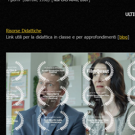
i giorni” (Barrow, 1998).
[
Tesi CAS A049, 2007
]
ULTI
Risorse Didattiche
Link utili per la didattica in classe e per approfondimenti [
blog
]