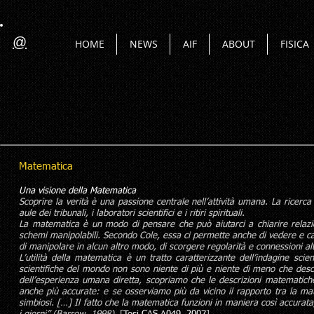
@
HOME
NEWS
AIF
ABOUT
FISICA
Matematica
Una visione della Matematica
Scoprire la verità è una passione centrale nell’attività umana. La ricerca
aule dei tribunali, i laboratori scientifici e i ritiri spirituali.
La matematica è un modo di pensare che può aiutarci a chiarire relazi
schemi manipolabili. Secondo Cole, essa ci permette anche di vedere e ca
di manipolare in alcun altro modo, di scorgere regolarità e connessioni altr
L’utilità della matematica è un tratto caratterizzante dell’indagine scie
scientifiche del mondo non sono niente di più e niente di meno che descr
dell’esperienza umana diretta, scopriamo che le descrizioni matematic
anche più accurate: e se osserviamo più da vicino il rapporto tra la ma
simbiosi. […] Il fatto che la matematica funzioni in maniera così accurata, u